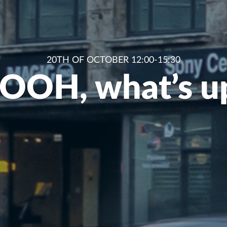
20TH OF OCTOBER 12:00-15:30
OOH, what’s u