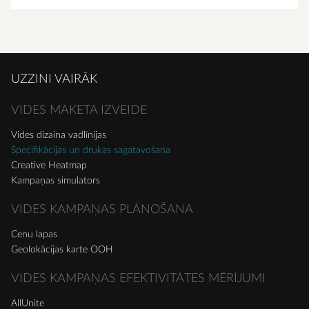
UZZINI VAIRĀK
VIDES MAKETA IZVEIDE
Vides dizaina vadlīnijas
Specifikācijas un drukas sagatavošana
Creative Heatmap
Kampaņas simulators
VIDES KAMPAŅAS PLĀNOŠANA
Cenu lapas
Geolokācijas karte OOH
VIDES KAMPAŅAS EFEKTIVITĀTES MĒRĪJUMI
AllUnite