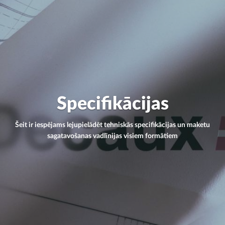
Specifikācijas
Šeit ir iespējams lejupielādēt tehniskās specifikācijas un maketu
sagatavošanas vadlīnijas visiem formātiem