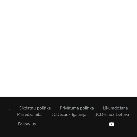
.
Sīkdatņu politika
Privātuma politika
Likumdošana
Pārredzamība
JCDecaux Igaunija
JCDecaux Lietuva
Follow us