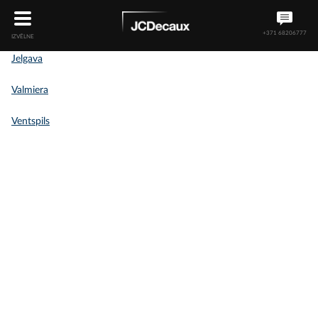
+371 68206777
IZVĒLNE
Jelgava
Valmiera
Ventspils