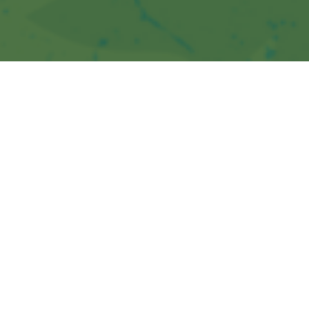
Izmantojiet īpašos Jāņu nedēļas piedāvājumus un sasniedziet
auditoriju tieši tur, kur tā dodas gatavoties svētkiem – pilsētas
centrā, pie lielākajiem tirdzniecības centriem, veikaliem un
populārākajām satikšanās vietām.
Sasniedz gan latviski, gan krieviski
runājošo auditoriju!
86% Līgo Rīgā