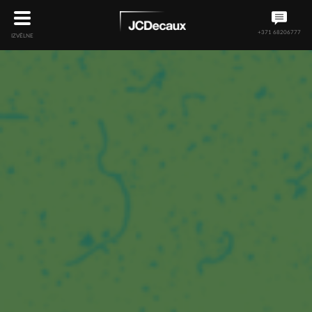
+371 68206777
IZVĒLNE